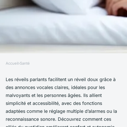
Accueil
›
Santé
SANTÉ
Réveils parlants : votre allié
Les réveils parlants facilitent un réveil doux grâce à
des annonces vocales claires, idéales pour les
pour un réveil en douceur
malvoyants et les personnes âgées. Ils allient
simplicité et accessibilité, avec des fonctions
Juliette
•
9 juillet 2025
•
4 min de lecture
adaptées comme le réglage multiple d’alarmes ou la
reconnaissance sonore. Découvrez comment ces