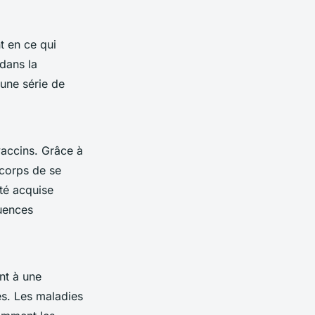
t en ce qui
 dans la
 une série de
vaccins. Grâce à
 corps de se
té acquise
quences
nt à une
es. Les maladies