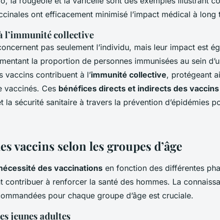
lio, la rougeole et la varicelle sont des exemples illustrant 
ccinales ont efficacement minimisé l’impact médical à long 
 l’immunité collective
concernent pas seulement l’individu, mais leur impact est é
ugmentant la proportion de personnes immunisées au sein d’
 vaccins contribuent à l’
immunité collective
, protégeant a
e vaccinés. Ces
bénéfices directs et indirects des vaccins
t la sécurité sanitaire à travers la prévention d’épidémies p
es vaccins selon les groupes d’âge
nécessité des vaccinations
en fonction des différentes pha
 contribuer à renforcer la santé des hommes. La connaiss
commandées pour chaque groupe d’âge est cruciale.
es jeunes adultes