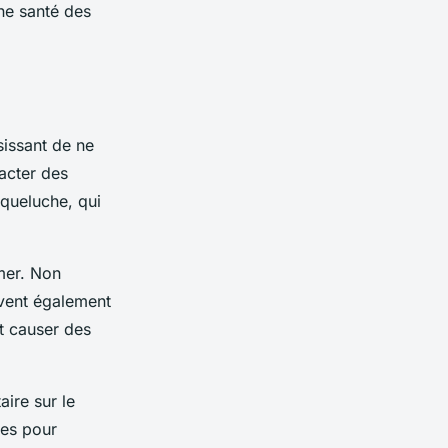
nne santé des
sissant de ne
acter des
queluche, qui
imer. Non
uvent également
nt causer des
ire sur le
ées pour