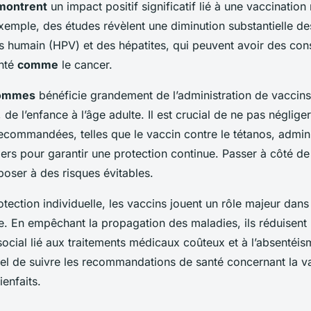
émontrent
un impact positif significatif lié à une vaccination 
emple, des études révèlent une diminution substantielle des
us humain (HPV) et des hépatites, qui peuvent avoir des co
anté
comme
le cancer.
hommes
bénéficie grandement de l’administration de vaccins
 de l’enfance à l’âge adulte. Il est crucial de ne pas négliger
ecommandées, telles que le vaccin contre le tétanos, admini
liers pour garantir une protection continue. Passer à côté d
poser à des risques évitables.
otection individuelle, les vaccins jouent un rôle majeur dans
e. En empêchant la propagation des maladies, ils réduisent 
cial lié aux traitements médicaux coûteux et à l’absentéisme
iel de suivre les recommandations de santé concernant la v
enfaits.