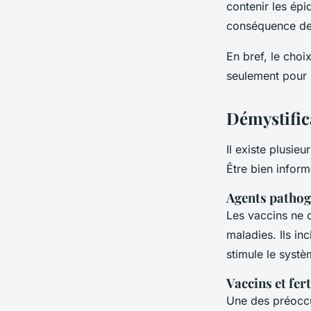
contenir les épi
conséquence de 
En bref, le cho
seulement pour l
Démystifica
Il existe plusieu
Être bien inform
Agents pathog
Les vaccins ne 
maladies. Ils in
stimule le syst
Vaccins et fer
Une des préoccup