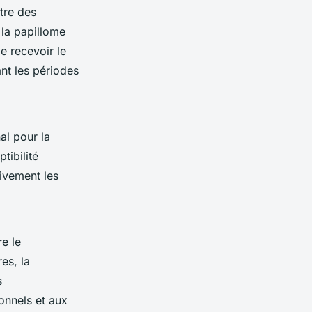
tre des
 la papillome
e recevoir le
ant les périodes
nal pour la
tibilité
tivement les
e le
es, la
s
onnels et aux