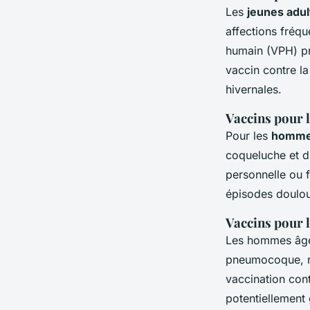
Les
jeunes adul
affections fréqu
humain (VPH) pré
vaccin contre la
hivernales.
Vaccins pour
Pour les
homme
coqueluche et d’
personnelle ou f
épisodes doulo
Vaccins pour 
Les hommes âgés
pneumocoque, re
vaccination cont
potentiellement