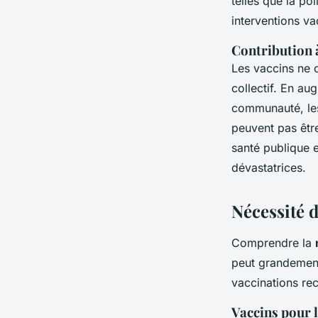
telles que la po
interventions va
Contribution à
Les vaccins ne 
collectif. En a
communauté, les
peuvent pas êtr
santé publique e
dévastatrices.
Nécessité d
Comprendre la
peut grandement
vaccinations re
Vaccins pour l