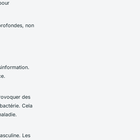
 pour
 profondes, non
sinformation.
ce.
provoquer des
 bactérie. Cela
aladie.
asculine. Les