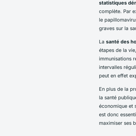
statistiques d
Juliette
•
9 décembre 2024
•
13 min de lecture
complète. Par ex
le papillomavir
graves sur la s
La
santé des 
étapes de la vie,
immunisations r
intervalles régu
peut en effet ex
En plus de la pr
la santé publiqu
économique et so
est donc essent
maximiser ses bi