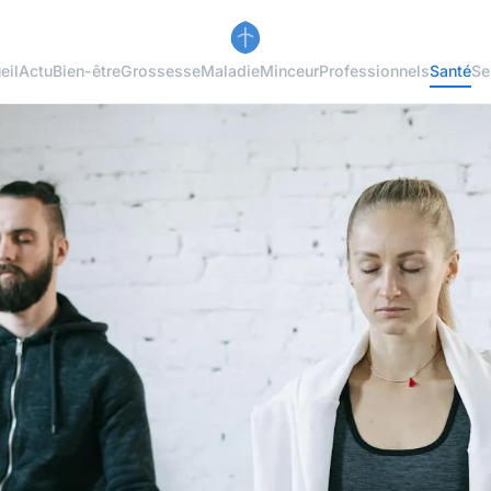
eil
Actu
Bien-être
Grossesse
Maladie
Minceur
Professionnels
Santé
Se