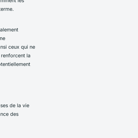
comment les
terme.
galement
une
insi ceux qui ne
renforcent la
otentiellement
ses de la vie
ance des