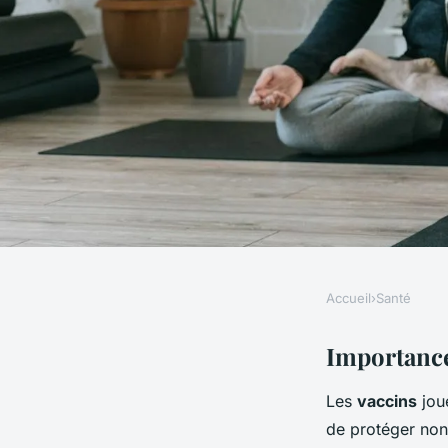
Accueil
›
Santé
SANTÉ
Importance des vacc
Importance
Les
vaccins
joue
des hommes
de protéger non