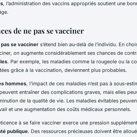
és
, l’administration des vaccins appropriés soutient une bo
âge.
es de ne pas se vacciner
 pas se vacciner
s’étend bien au-delà de l’individu. En choi
cciner, on augmente considérablement ses chances de contr
les
. Par exemple, les maladies comme la rougeole ou la co
tées grâce à la vaccination, deviennent plus probables.
des hommes
, l’impact de ces maladies n’est pas à sous-est
 peuvent entraîner des complications graves, mais elles pe
minution de la qualité de vie. Les maladies évitables peuve
vail et une augmentation des coûts médicaux personnels.
éticence à se faire vacciner exerce une pression supplémenta
té publique
. Des ressources précieuses doivent être allou