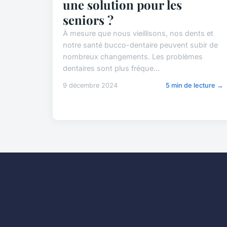
une solution pour les
seniors ?
À mesure que nous vieillisons, nos dents et
notre santé bucco-dentaire peuvent subir de
nombreux changements. Les problèmes
dentaires sont plus fréque...
9 décembre 2024
5 min de lecture →