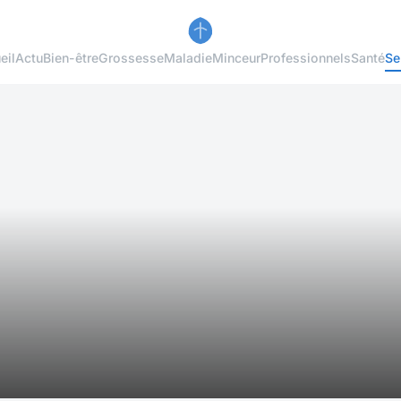
eil
Actu
Bien-être
Grossesse
Maladie
Minceur
Professionnels
Santé
Se