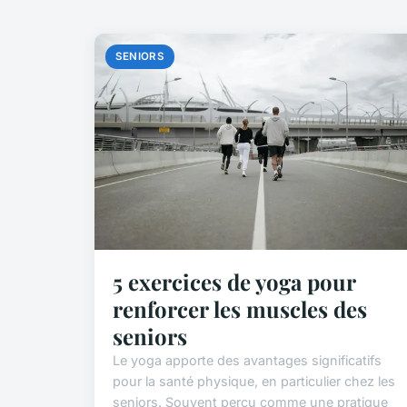
SENIORS
5 exercices de yoga pour
renforcer les muscles des
seniors
Le yoga apporte des avantages significatifs
pour la santé physique, en particulier chez les
seniors. Souvent perçu comme une pratique