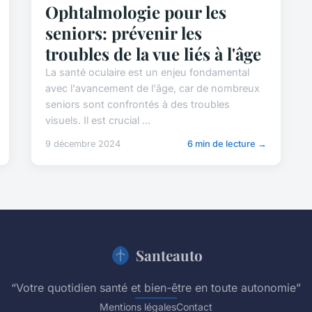
Ophtalmologie pour les
seniors: prévenir les
troubles de la vue liés à l'âge
La santé oculaire est un enjeu fondamental
avec l'avancement de l'âge, car de nombreux
seniors sont confrontés à des troubles
visuels. Il est crucial ...
9 décembre 2024
6 min de lecture →
Santeauto
“Votre quotidien santé et bien-être en toute autonomie”
Mentions légales
Contact