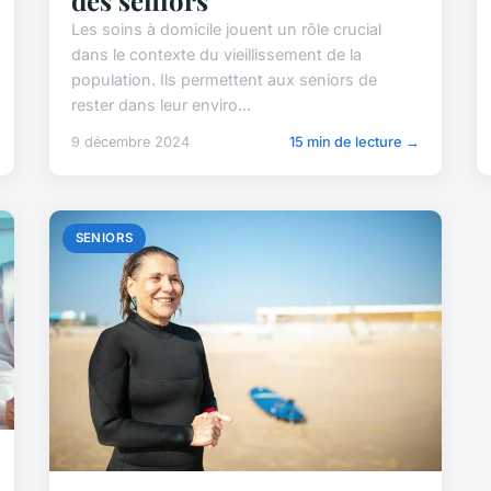
Les soins à domicile jouent un rôle crucial
dans le contexte du vieillissement de la
population. Ils permettent aux seniors de
rester dans leur enviro...
9 décembre 2024
15 min de lecture →
SENIORS