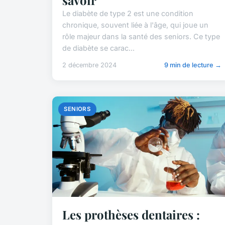
Le diabète de type 2 est une condition
chronique, souvent liée à l'âge, qui joue un
rôle majeur dans la santé des seniors. Ce type
de diabète se carac...
2 décembre 2024
9 min de lecture →
SENIORS
Les prothèses dentaires :