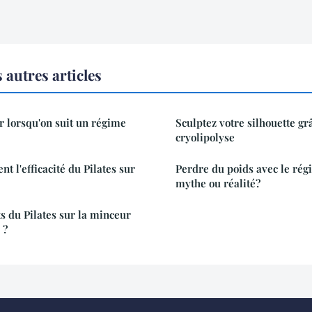
autres articles
er lorsqu'on suit un régime
Sculptez votre silhouette gr
cryolipolyse
nt l'efficacité du Pilates sur
Perdre du poids avec le rég
mythe ou réalité?
ts du Pilates sur la minceur
 ?