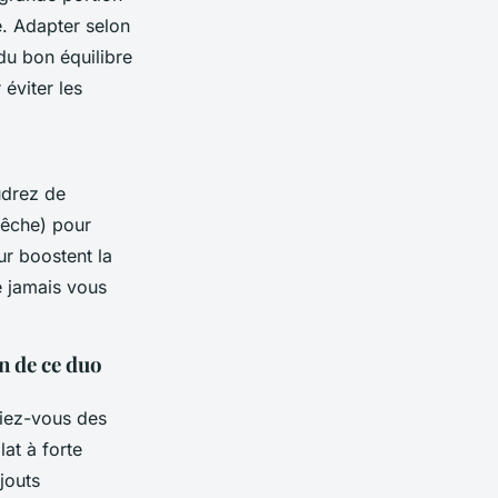
e. Adapter selon
du bon équilibre
 éviter les
udrez de
 pêche) pour
ur boostent la
e jamais vous
n de ce duo
iez-vous des
at à forte
jouts