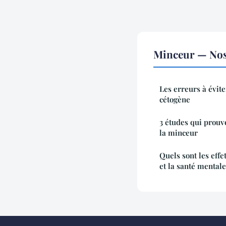
Minceur — Nos 
Les erreurs à évit
cétogène
3 études qui prouve
la minceur
Quels sont les effe
et la santé mentale