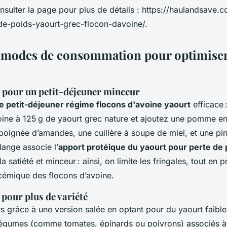
sulter la page pour plus de détails : https://haulandsave.c
de-poids-yaourt-grec-flocon-davoine/.
t modes de consommation pour optimiser 
e pour un petit-déjeuner minceur
e petit-déjeuner régime flocons d'avoine yaourt
efficace 
oine à 125 g de yaourt grec nature et ajoutez une pomme en
poignée d’amandes, une cuillère à soupe de miel, et une pi
lange associe l’
apport protéique du yaourt pour perte de 
a satiété et minceur : ainsi, on limite les fringales, tout en p
ycémique des flocons d’avoine.
 pour plus de variété
irs grâce à une version salée en optant pour du yaourt faibl
légumes (comme tomates, épinards ou poivrons) associés à