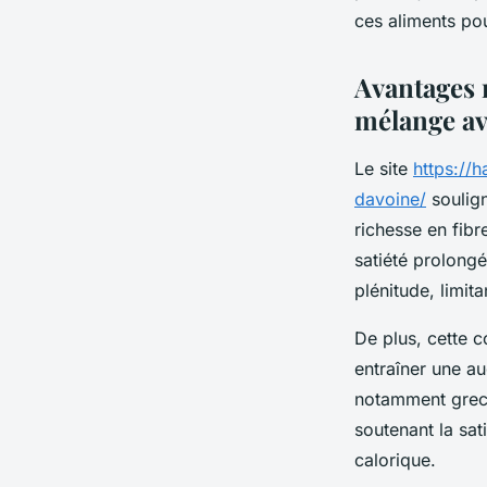
ces aliments pou
Juliette
•
15 août 2025
•
3 min de lecture
Avantages n
mélange av
Le site
https://
davoine/
soulign
richesse en fib
satiété prolong
plénitude, limita
De plus, cette c
entraîner une au
notamment grec 
soutenant la sat
calorique.