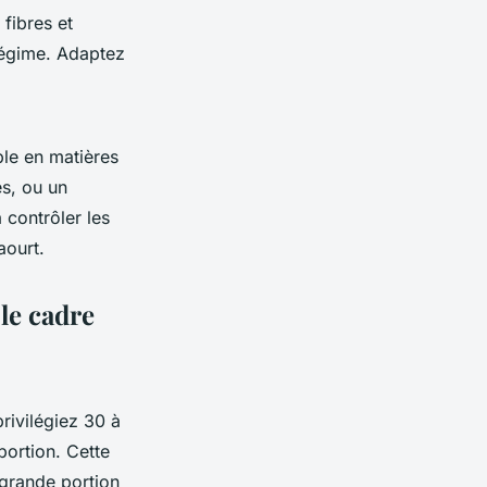
fibres et
 régime. Adaptez
ble en matières
es, ou un
 contrôler les
aourt.
le cadre
privilégiez 30 à
portion. Cette
 grande portion