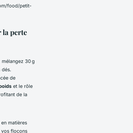
om/food/petit-
la perte
: mélangez 30 g
 dés.
ncée de
poids
et le rôle
rofitant de la
e en matières
 vos flocons