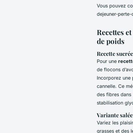
Vous pouvez con
dejeuner-perte-
Recettes e
de poids
Recette sucré
Pour une
recett
de flocons d’av
Incorporez une 
cannelle. Ce mé
des fibres dans l
stabilisation gl
Variante salée
Variez les plais
grasses et des 