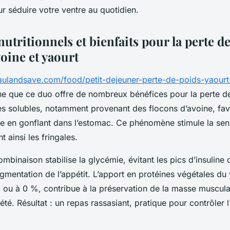
r séduire votre ventre au quotidien.
utritionnels et bienfaits pour la perte d
oine et yaourt
haulandsave.com/food/petit-dejeuner-perte-de-poids-yaourt
e que ce duo offre de nombreux bénéfices pour la perte d
res solubles, notamment provenant des flocons d’avoine, fav
ée en gonflant dans l’estomac. Ce phénomène stimule la sen
nt ainsi les fringales.
ombinaison stabilise la glycémie, évitant les pics d’insuline
gmentation de l’appétit. L’apport en protéines végétales du 
ou à 0 %, contribue à la préservation de la masse musculai
iété. Résultat : un repas rassasiant, pratique pour contrôler 