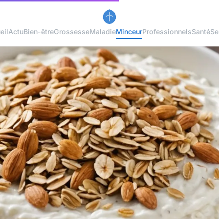
eil
Actu
Bien-être
Grossesse
Maladie
Minceur
Professionnels
Santé
Se