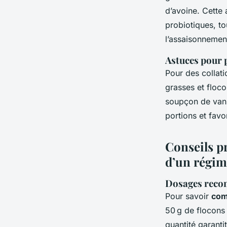
d’avoine. Cette 
probiotiques, to
l’assaisonnemen
Astuces pour p
Pour des collati
grasses et floco
soupçon de vanil
portions et favo
Conseils pr
d’un régim
Dosages recom
Pour savoir
com
50 g de flocons 
quantité garanti