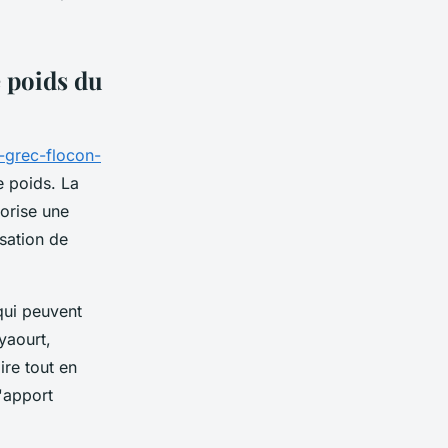
e poids du
-grec-flocon-
e poids. La
orise une
sation de
 qui peuvent
yaourt,
re tout en
l'apport