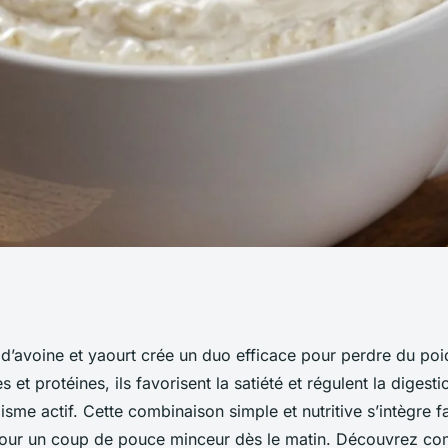
e : flocon d'avoine
d’avoine et yaourt crée un duo efficace pour perdre du poi
s et protéines, ils favorisent la satiété et régulent la digest
ir !
isme actif. Cette combinaison simple et nutritive s’intègre 
pour un coup de pouce minceur dès le matin. Découvrez co