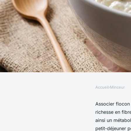
Accueil
›
Minceur
MINCEUR
Séduisez votre ventr
Associer flocon 
richesse en fibre
et yaourt pour maigr
ainsi un métabol
petit-déjeuner 