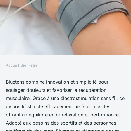
Accueil
›
Bien-être
BIEN-ÊTRE
Bluetens : la solution
Bluetens combine innovation et simplicité pour
soulager douleurs et favoriser la récupération
d'électrostimulation pour
musculaire. Grâce à une électrostimulation sans fil, ce
votre bien-être
dispositif stimule efficacement nerfs et muscles,
offrant un équilibre entre relaxation et performance.
Juliette
•
18 juillet 2025
•
5 min de lecture
Adapté aux besoins des sportifs et des personnes